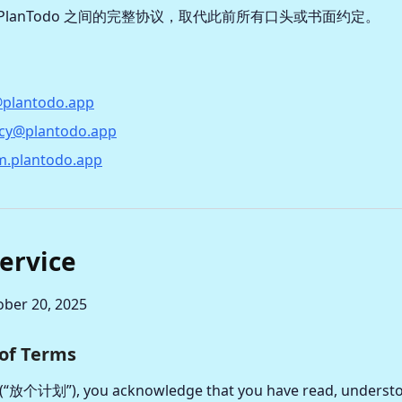
PlanTodo 之间的完整协议，取代此前所有口头或书面约定。
plantodo.app
acy@plantodo.app
m.plantodo.app
ervice
ober 20, 2025
 of Terms
 (“放个计划”), you acknowledge that you have read, understo